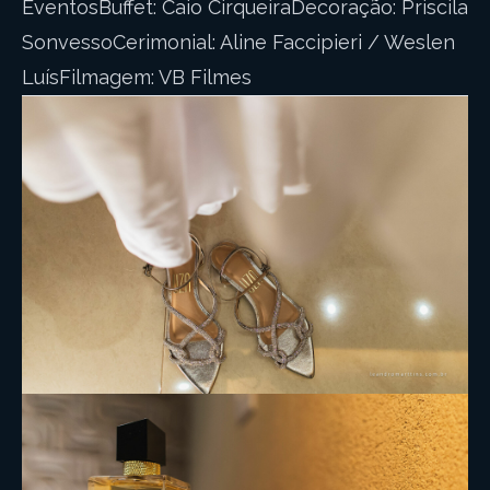
EventosBuffet: Caio CirqueiraDecoração: Priscila
SonvessoCerimonial: Aline Faccipieri / Weslen
LuísFilmagem: VB Filmes