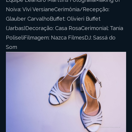
Noiva: Vivi VersianeCerimônia/Recepção:
Glauber CarvalhoBuffet: Olivieri Buffet
(Jarbas)Decoração: Casa RosaCerimonial: Tania
PoliseliFilmagem: Nazca FilmesDJ: Sassá do
Som